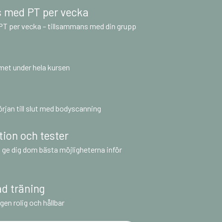
 med PT per vecka
PT per vecka – tillsammans med din grupp
met under hela kursen
rjan till slut med bodyscanning
ion och tester
tt ge dig dom bästa möjligheterna inför
ad träning
en rolig och hållbar