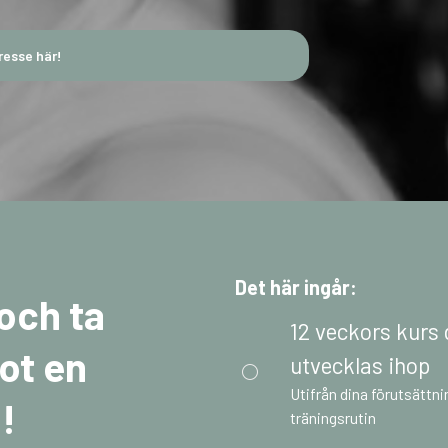
resse här!
Det här ingår:
och ta
12 veckors kurs 
ot en
utvecklas ihop
Utifrån dina förutsättnin
!
träningsrutin