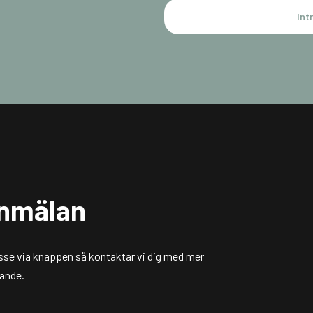
Int
anmälan
resse via knappen så kontaktar vi dig med mer
dande.