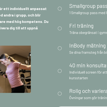
Smallgroup pass
är ett individuellt anpassat
1 Smallgroup pass med 
 andra i grupp, och blir
nare med hög kompetens. Du
Fri träning
vera dig till att uppnå
Träna obegränsat i gym
InBody mätning
Se dina framsteg från bö
40 min konsultat
Individuell screen för a
kursstarten
Rolig och varier
Övningar som gör träning