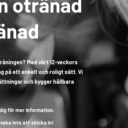
ån otränad
tränad
 träningen? Med vårt 12-veckors
 på ett enkelt och roligt sätt. Vi
ättningar och bygger hållbara
dig för mer information.
eka inte att skicka in!