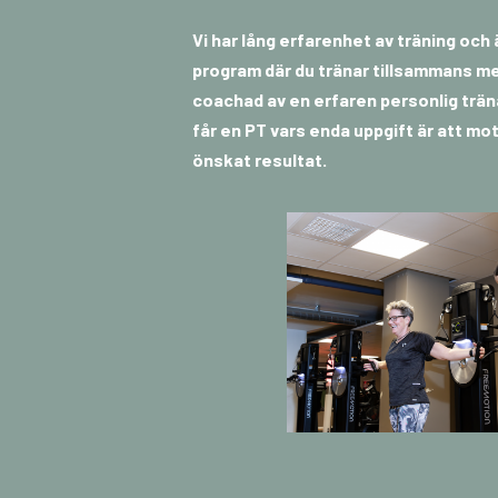
Vi har lång erfarenhet av träning och 
program där du tränar tillsammans med
coachad av en erfaren personlig trä
får en PT vars enda uppgift är att moti
önskat resultat.