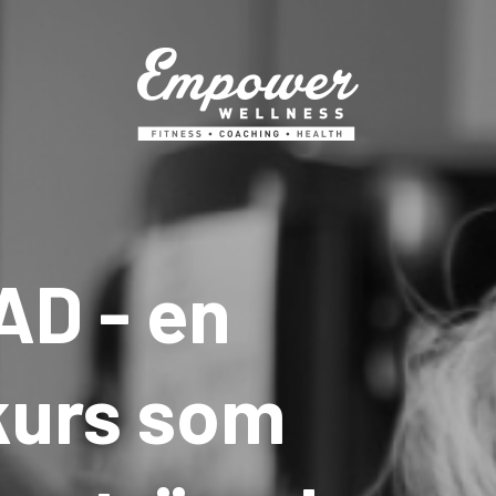
D - en
kurs som