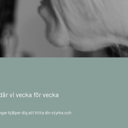
där vi vecka för vecka
gar hjälper dig att hitta din styrka och